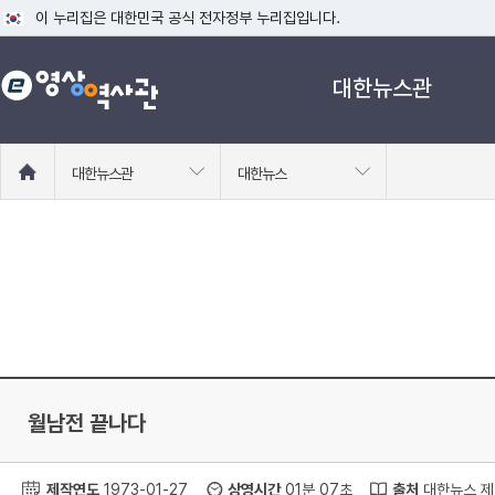
이 누리집은 대한민국 공식 전자정부 누리집입니다.
공식 누리집 주소 확인하기
대한뉴스관
go.kr 주소를 사용하는 누리집은 대한민국 정부기관이 관리하는 누리집입니다
이밖에 or.kr 또는 .kr등 다른 도메인 주소를 사용하고 있다면 아래 URL에
운영중인 공식 누리집보기
홈
대한뉴스관
대한뉴스
으
로
이
동
월남전 끝나다
제작연도
1973-01-27
상영시간
01분 07초
출처
대한뉴스 제 