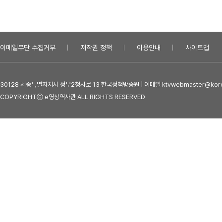
이메일무단 수집거부
저작권 정책
이용안내
사이트맵
30128 세종특별자치시 정부2청사로 13 한국정책방송원 | 이메일 ktvwebmaster@kore
COPYRIGHTⓒ e영상역사관 ALL RIGHTS RESERVED