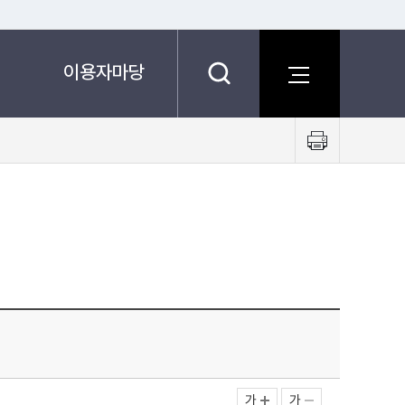
이용자마당
프
린
트
하
기
가
가