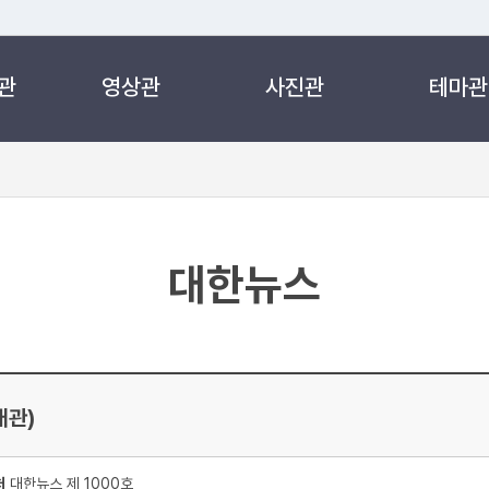
관
영상관
사진관
테마관
 누리집입니다.
 아래 URL에서 도메인 주소를 확인해 보세요
대한뉴스
개관)
처
대한뉴스 제 1000호