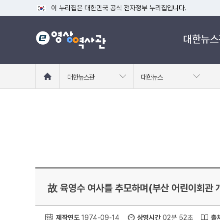
이 누리집은 대한민국 공식 전자정부 누리집입니다.
공식 누리집 주소 확인하기
대한뉴스
go.kr 주소를 사용하는 누리집은 대한민국 정부기관이 관리하는
이밖에 or.kr 또는 .kr등 다른 도메인 주소를 사용하고 있다면
운영중인 공식 누리집보기
홈
대한뉴스관
대한뉴스
으
로
이
동
故 육영수 여사를 추모하며(부산 어린이회관 
제작연도
1974-09-14
상영시간
02분 52초
출