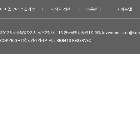
이메일무단 수집거부
저작권 정책
이용안내
사이트맵
30128 세종특별자치시 정부2청사로 13 한국정책방송원 | 이메일 ktvwebmaster@kore
COPYRIGHTⓒ e영상역사관 ALL RIGHTS RESERVED