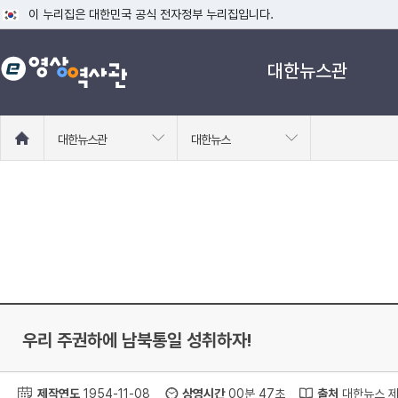
이 누리집은 대한민국 공식 전자정부 누리집입니다.
공식 누리집 주소 확인하기
대한뉴스관
go.kr 주소를 사용하는 누리집은 대한민국 정부기관이 관리하는 누리집입니다
이밖에 or.kr 또는 .kr등 다른 도메인 주소를 사용하고 있다면 아래 URL에
운영중인 공식 누리집보기
홈
대한뉴스관
대한뉴스
으
로
이
동
우리 주권하에 남북통일 성취하자!
제작연도
1954-11-08
상영시간
00분 47초
출처
대한뉴스 제