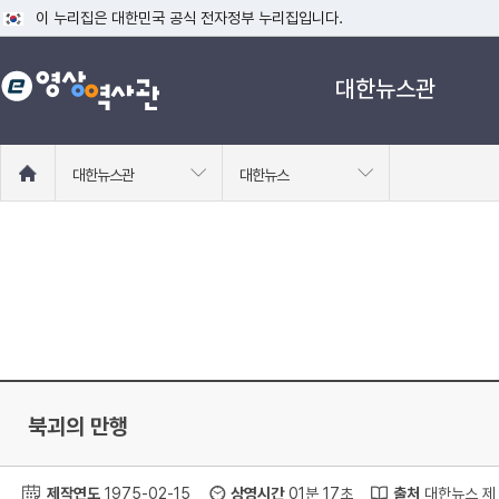
이 누리집은 대한민국 공식 전자정부 누리집입니다.
공식 누리집 주소 확인하기
대한뉴스관
go.kr 주소를 사용하는 누리집은 대한민국 정부기관이 관리하는 누리집입니다
이밖에 or.kr 또는 .kr등 다른 도메인 주소를 사용하고 있다면 아래 URL에
운영중인 공식 누리집보기
홈
대한뉴스관
대한뉴스
으
로
이
동
북괴의 만행
제작연도
1975-02-15
상영시간
01분 17초
출처
대한뉴스 제 