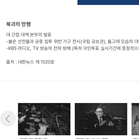
북괴의 만행
대 간첩 대책 본부의 발표
-불온 선전물과 공중 침투 위반 기구 전시(국립 공보관), 돌고래 모습의 대
-KBS 라디오, TV 방송의 전파 방해 (특히 국민투표 실시기간에 중점적으
출처 : 대한뉴스 제 1020호