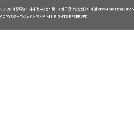
30128 세종특별자치시 정부2청사로 13 한국정책방송원 | 이메일 ktvwebmaster@kore
COPYRIGHTⓒ e영상역사관 ALL RIGHTS RESERVED