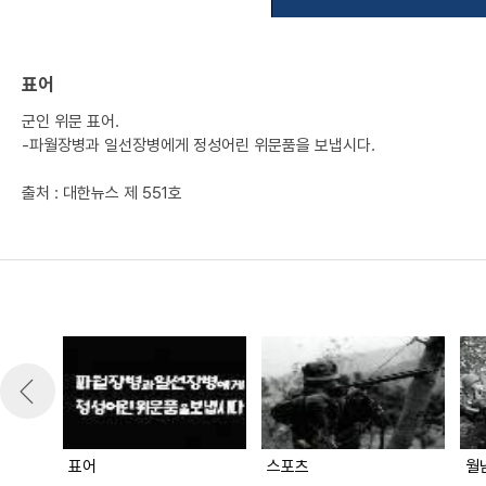
표어
군인 위문 표어.
-파월장병과 일선장병에게 정성어린 위문품을 보냅시다.
출처 : 대한뉴스 제 551호
표어
스포츠
월