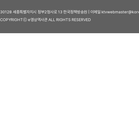
30128 세종특별자치시 정부2청사로 13 한국정책방송원 | 이메일 ktvwebmaster@kore
COPYRIGHTⓒ e영상역사관 ALL RIGHTS RESERVED