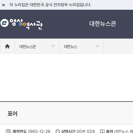
이 누리집은 대한민국 공식 전자정부 누리집입니다.
공식 누리집 주소 확인하기
대한뉴스관
go.kr 주소를 사용하는 누리집은 대한민국 정부기관이 관리하는 누리집입니다
이밖에 or.kr 또는 .kr등 다른 도메인 주소를 사용하고 있다면 아래 URL에
운영중인 공식 누리집보기
홈
대한뉴스관
대한뉴스
으
로
이
동
표어
제작연도
1965-12-28
상영시간
00분 03초
출처
대한뉴스 제