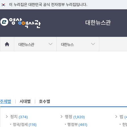
이 누리집은 대한민국 공식 전자정부 누리집입니다.
공식 누리집 주소 확인하기
대한뉴스관
go.kr 주소를 사용하는 누리집은 대한민국 정부기관이 관리하는 누리집입니다
이밖에 or.kr 또는 .kr등 다른 도메인 주소를 사용하고 있다면 아래 URL에
운영중인 공식 누리집보기
홈
대한뉴스관
대한뉴스
으
로
이
동
주제별
시대별
호수별
정치
행정
법
(374)
(1,920)
(
정국/정세
행정부
헌
(116)
(461)