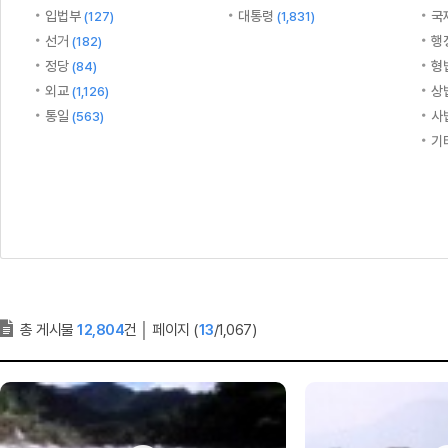
입법부
대통령
국
(127)
(1,831)
선거
행
(182)
정당
형
(84)
외교
상
(1,126)
통일
사
(563)
기
총 게시물
12,804
건
│
페이지 (
13
/1,067)