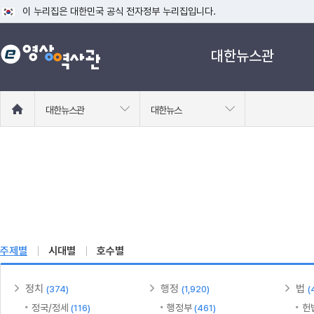
이 누리집은 대한민국 공식 전자정부 누리집입니다.
공식 누리집 주소 확인하기
대한뉴스관
go.kr 주소를 사용하는 누리집은 대한민국 정부기관이 관리하는 누리집입니다
이밖에 or.kr 또는 .kr등 다른 도메인 주소를 사용하고 있다면 아래 URL에
운영중인 공식 누리집보기
홈
대한뉴스관
대한뉴스
으
로
이
동
주제별
시대별
호수별
정치
행정
법
(374)
(1,920)
(
정국/정세
행정부
헌
(116)
(461)