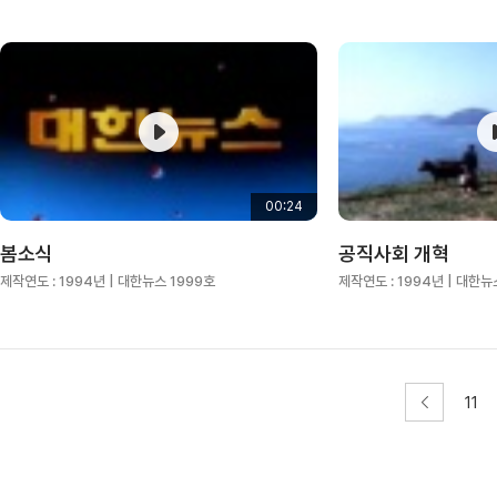
00:24
봄소식
공직사회 개혁
제작연도 :
1994년
| 대한뉴스 1999호
제작연도 :
1994년
| 대한뉴
11