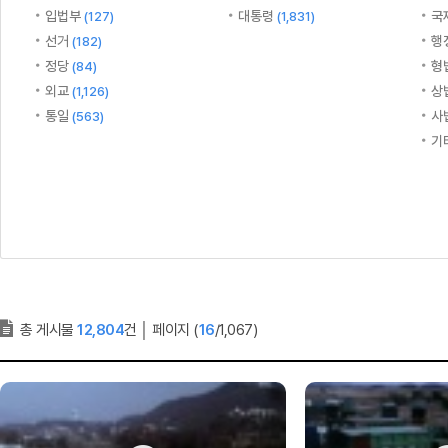
입법부
대통령
국
(127)
(1,831)
선거
행
(182)
정당
형
(84)
외교
상
(1,126)
통일
사
(563)
기
총 게시물
12,804
건
│
페이지 (
16
/1,067)