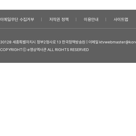
이메일무단 수집거부
저작권 정책
이용안내
사이트맵
30128 세종특별자치시 정부2청사로 13 한국정책방송원 | 이메일 ktvwebmaster@kore
COPYRIGHTⓒ e영상역사관 ALL RIGHTS RESERVED