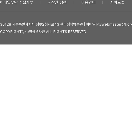
이메일무단 수집거부
저작권 정책
이용안내
사이트맵
30128 세종특별자치시 정부2청사로 13 한국정책방송원 | 이메일 ktvwebmaster@kore
COPYRIGHTⓒ e영상역사관 ALL RIGHTS RESERVED