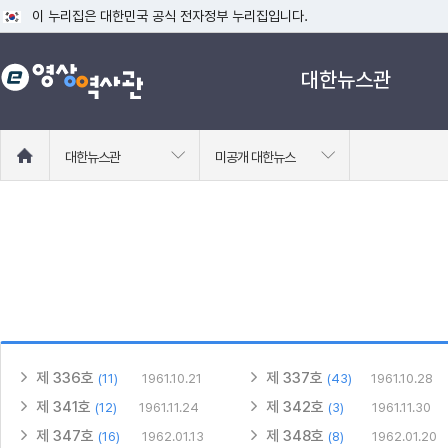
이 누리집은 대한민국 공식 전자정부 누리집입니다.
공식 누리집 주소 확인하기
대한뉴스관
go.kr 주소를 사용하는 누리집은 대한민국 정부기관이 관리하는 누리집입니다
이밖에 or.kr 또는 .kr등 다른 도메인 주소를 사용하고 있다면 아래 URL에
운영중인 공식 누리집보기
홈
대한뉴스관
미공개 대한뉴스
으
로
이
동
제 336호
제 337호
(11)
1961.10.21
(43)
1961.10.28
제 341호
제 342호
(12)
1961.11.24
(3)
1961.11.30
제 347호
제 348호
(16)
1962.01.13
(8)
1962.01.20