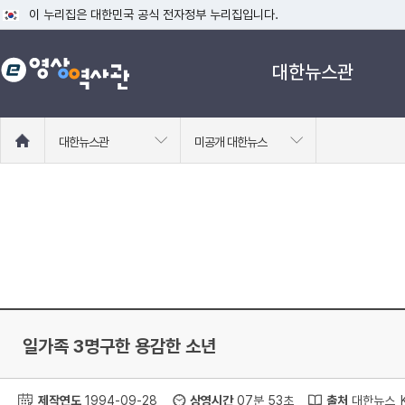
이 누리집은 대한민국 공식 전자정부 누리집입니다.
공식 누리집 주소 확인하기
대한뉴스관
go.kr 주소를 사용하는 누리집은 대한민국 정부기관이 관리하는 누리집입니다
이밖에 or.kr 또는 .kr등 다른 도메인 주소를 사용하고 있다면 아래 URL에
운영중인 공식 누리집보기
홈
대한뉴스관
미공개 대한뉴스
으
로
이
동
일가족 3명구한 용감한 소년
제작연도
1994-09-28
상영시간
07분 53초
출처
대한뉴스_K