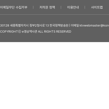
이메일무단 수집거부
저작권 정책
이용안내
사이트맵
30128 세종특별자치시 정부2청사로 13 한국정책방송원 | 이메일 ktvwebmaster@kore
COPYRIGHTⓒ e영상역사관 ALL RIGHTS RESERVED