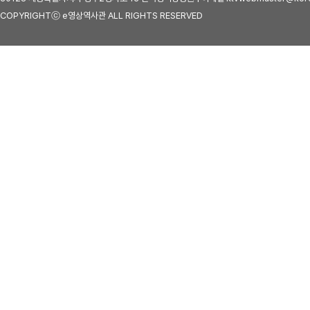
COPYRIGHTⓒ e영상역사관 ALL RIGHTS RESERVED