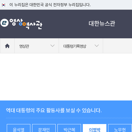
이 누리집은 대한민국 공식 전자정부 누리집입니다.
공식 누리집 주소 확인하기
대한뉴스관
go.kr 주소를 사용하는 누리집은 대한민국 정부기관이 관리하는 누리집입니다
이밖에 or.kr 또는 .kr등 다른 도메인 주소를 사용하고 있다면 아래 URL에
운영중인 공식 누리집보기
홈
영상관
대통령기록영상
으
로
이
동
역대 대통령의 주요 활동사를 보실 수 있습니다.
윤석열
문재인
박근혜
이명박
노무현