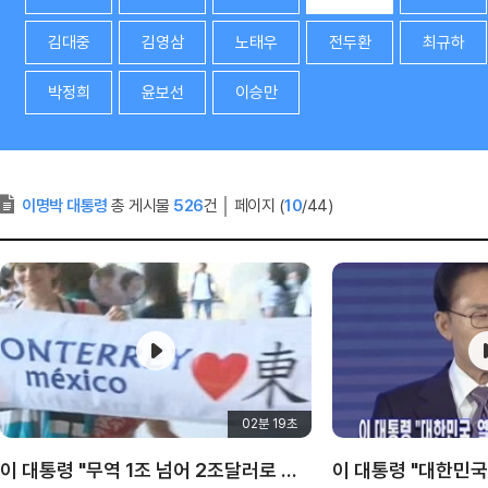
김대중
김영삼
노태우
전두환
최규하
박정희
윤보선
이승만
이명박 대통령
총 게시물
526
건
│
페이지 (
10
/44)
02분 19초
이 대통령 "무역 1조 넘어 2조달러로 가야"