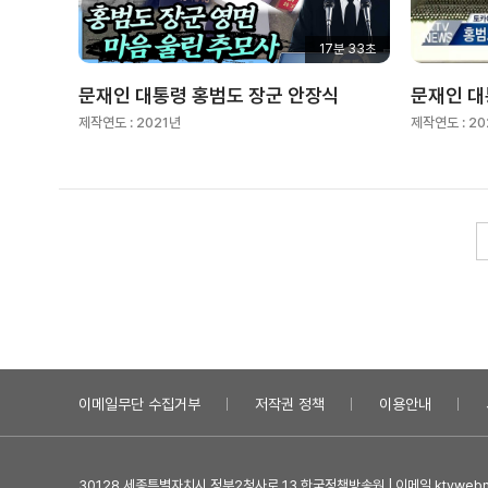
17분 33초
문재인 대통령 홍범도 장군 안장식
문재인 대
제작연도 :
2021년
제작연도 :
20
이메일무단 수집거부
저작권 정책
이용안내
30128 세종특별자치시 정부2청사로 13 한국정책방송원 | 이메일 ktvwebma