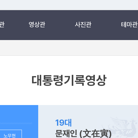
관
영상관
사진관
테마관
 누리집입니다.
 아래 URL에서 도메인 주소를 확인해 보세요
대통령기록영상
19대
문재인 (文在寅)
노무현