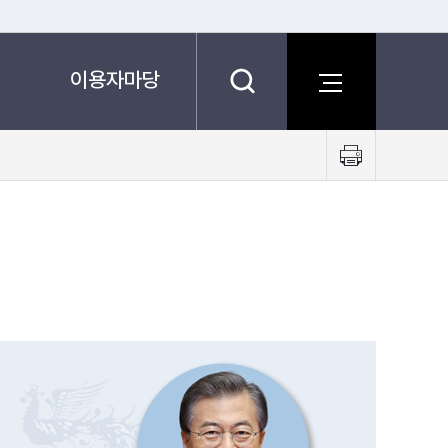
이용자마당
프
린
트
하
기