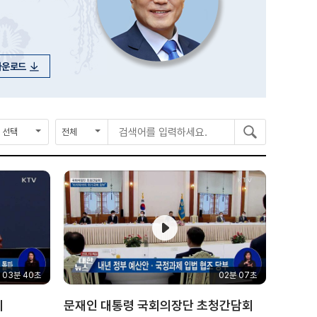
다운로드
종
검
검
검
료
색
색
색
연
구
어
도
분
를
입
력
하
세
요
03분 40초
02분 07초
의
문재인 대통령 국회의장단 초청간담회