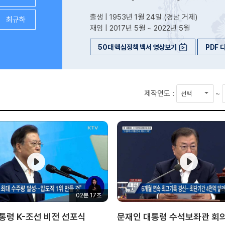
출생 | 1953년 1월 24일 (경남 거제)
최규하
재임 | 2017년 5월 ~ 2022년 5월
50대 핵심정책 백서 영상보기
PDF 
시
제작연도 :
~
작
연
도
02분 17초
통령 K-조선 비전 선포식
문재인 대통령 수석보좌관 회