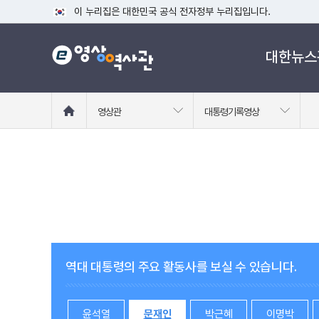
이 누리집은 대한민국 공식 전자정부 누리집입니다.
공식 누리집 주소 확인하기
대한뉴스
go.kr 주소를 사용하는 누리집은 대한민국 정부기관이 관리하는
이밖에 or.kr 또는 .kr등 다른 도메인 주소를 사용하고 있다면
운영중인 공식 누리집보기
홈
영상관
대통령기록영상
으
로
이
동
역대 대통령의 주요 활동사를 보실 수 있습니다.
윤석열
문재인
박근혜
이명박