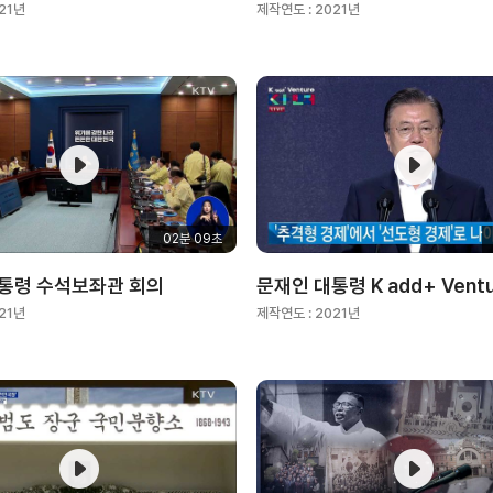
21년
제작연도 :
2021년
02분 09초
통령 수석보좌관 회의
21년
제작연도 :
2021년