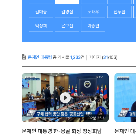
김대중
김영삼
노태우
전두환
박정희
윤보선
이승만
문재인 대통령
총 게시물
1,233
건
│
페이지 (
31
/103)
02분 35초
문재인 대통령 한-몽골 화상 정상회담
문재인 대