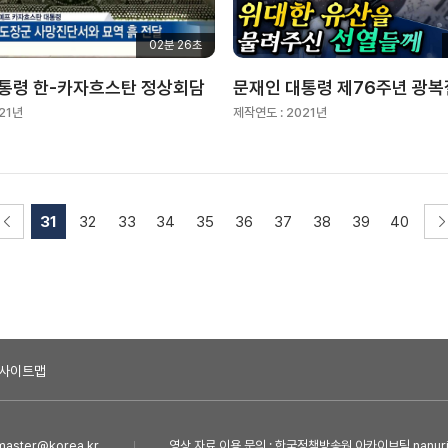
02분 26초
통령 한-카자흐스탄 정상회담
문재인 대통령 제76주년 광복
21년
제작연도 :
2021년
31
32
33
34
35
36
37
38
39
40
사이트맵
ster@korea.kr
영상 자료 이용 문의 : 한국정책방송원 아카이브팀 nanuri@