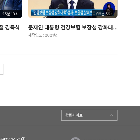
25분 18초
06분 59초
절 경축식
문재인 대통령 건강보험 보장성 강화대책 4주년 성과 보고대회
제작연도 :
2021년
관련사이트
ktv.go.kr