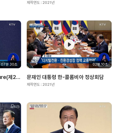
제작연도 :
2021년
07분 30초
02분 10초
문재인 대통령 K add+ Venture(제2벤처붐 성과와 미래)
문재인 대통령 한-콜롬비아 정상회담
제작연도 :
2021년