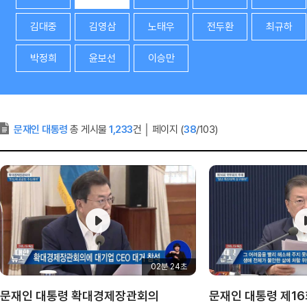
김대중
김영삼
노태우
전두환
최규하
박정희
윤보선
이승만
문재인 대통령
총 게시물
1,233
건
│
페이지 (
38
/103)
02분 24초
문재인 대통령 확대경제장관회의
문재인 대통령 제1