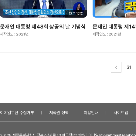
12분 12초
문재인 대통령 제48회 상공의 날 기념식
문재인 대통령 제1
제작연도 :
2021년
제작연도 :
2021년
31
이메일무단 수집거부
저작권 정책
이용안내
사이트맵
30128 세종특별자치시 정부2청사로 13 한국정책방송원 | 이메일 ktvwebmaster@kore