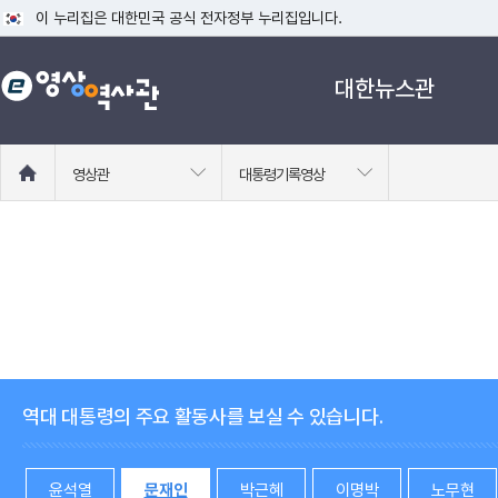
이 누리집은 대한민국 공식 전자정부 누리집입니다.
공식 누리집 주소 확인하기
대한뉴스관
go.kr 주소를 사용하는 누리집은 대한민국 정부기관이 관리하는 누리집입니다
이밖에 or.kr 또는 .kr등 다른 도메인 주소를 사용하고 있다면 아래 URL에
운영중인 공식 누리집보기
홈
영상관
대통령기록영상
으
로
이
동
역대 대통령의 주요 활동사를 보실 수 있습니다.
윤석열
문재인
박근혜
이명박
노무현