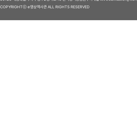
COPYRIGHTⓒ e영상역사관 ALL RIGHTS RESERVED