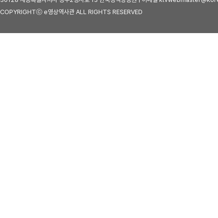
COPYRIGHTⓒ e영상역사관 ALL RIGHTS RESERVED