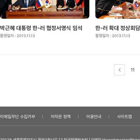
박근혜 대통령 한-러 협정서명식 임석
한-러 확대 정상회
촬영일자 :
2013.11.13
촬영일자 :
2013.11.13
11
이메일무단 수집거부
저작권 정책
이용안내
사이트맵
30128 세종특별자치시 정부2청사로 13 한국정책방송원 | 이메일 ktvwebmaster@kore