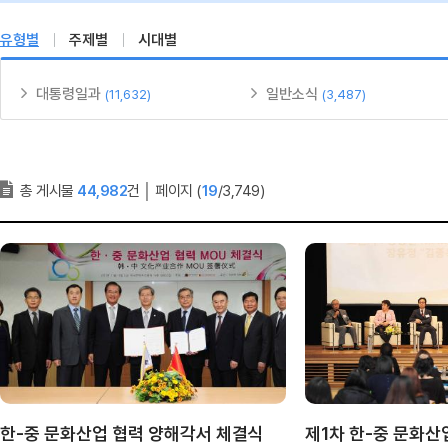
유형별
주제별
시대별
대통령일과
일반소식
(11,632)
(3,487)
총 게시물
44,982
건
│
페이지 (
19
/3,749)
한-중 문화산업 협력 양해각서 체결식
제1차 한-중 문화산