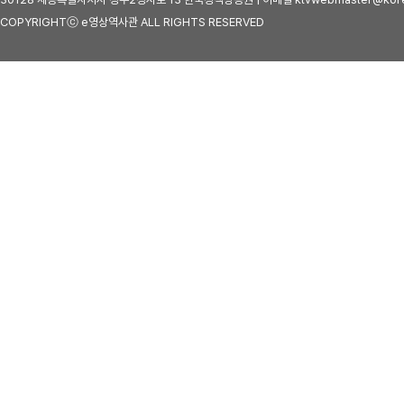
COPYRIGHTⓒ e영상역사관 ALL RIGHTS RESERVED