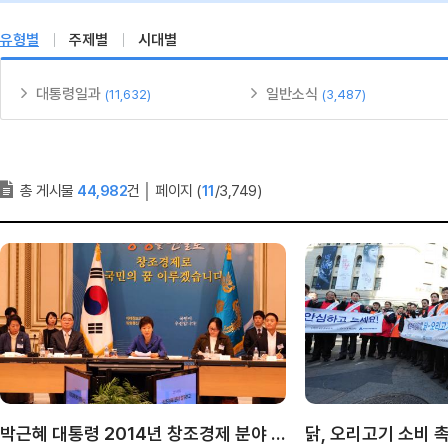
유형별
주제별
시대별
대통령일과
일반소식
(11,632)
(3,487)
총 게시물
44,982
건
│
페이지 (
11
/3,749)
박근혜 대통령 2014년 창조경제 분야 업무보고
닭, 오리고기 소비 