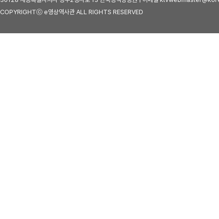
COPYRIGHTⓒ e영상역사관 ALL RIGHTS RESERVED