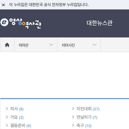
이 누리집은 대한민국 공식 전자정부 누리집입니다.
공식 누리집 주소 확인하기
대한뉴스관
go.kr 주소를 사용하는 누리집은 대한민국 정부기관이 관리하는 누리집입니다
이밖에 or.kr 또는 .kr등 다른 도메인 주소를 사용하고 있다면 아래 URL에
운영중인 공식 누리집보기
홈
테마관
테마사진
으
로
이
동
피서
미인대회
(8)
(27)
가요
연날리기
(2)
(7)
월동준비
축구
(9)
(12)