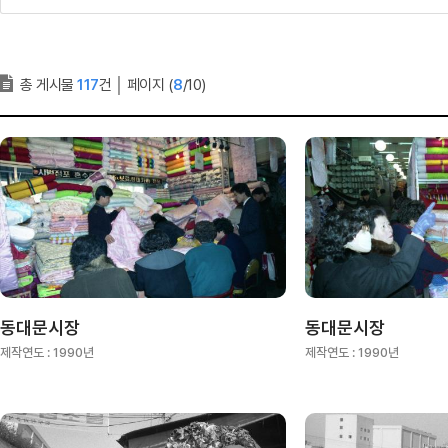
총 게시물
117
건
│
페이지 (
8
/10)
동대문시장
동대문시장
제작연도 :
1990년
제작연도 :
1990년