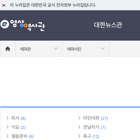
이 누리집은 대한민국 공식 전자정부 누리집입니다.
공식 누리집 주소 확인하기
대한뉴스관
go.kr 주소를 사용하는 누리집은 대한민국 정부기관이 관리하는 누리집입니다
이밖에 or.kr 또는 .kr등 다른 도메인 주소를 사용하고 있다면 아래 URL에
운영중인 공식 누리집보기
홈
테마관
테마사진
으
로
이
동
피서
미인대회
(8)
(27)
가요
연날리기
(2)
(7)
월동준비
축구
(9)
(12)