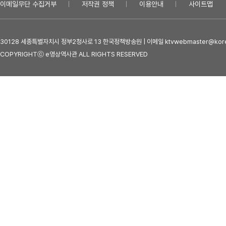
이메일무단 수집거부
저작권 정책
이용안내
사이트맵
30128 세종특별자치시 정부2청사로 13 한국정책방송원 | 이메일 ktvwebmaster@kore
COPYRIGHTⓒ e영상역사관 ALL RIGHTS RESERVED