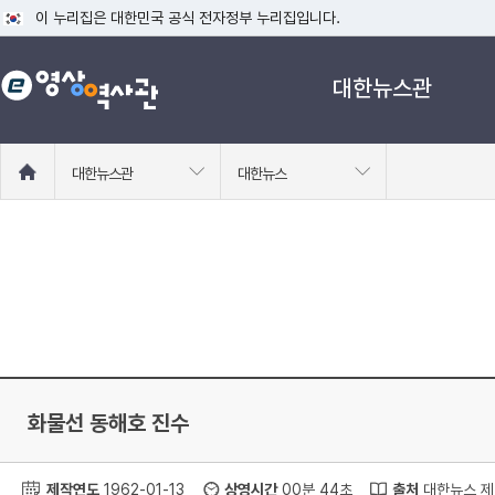
이 누리집은 대한민국 공식 전자정부 누리집입니다.
공식 누리집 주소 확인하기
대한뉴스관
go.kr 주소를 사용하는 누리집은 대한민국 정부기관이 관리하는 누리집입니다
이밖에 or.kr 또는 .kr등 다른 도메인 주소를 사용하고 있다면 아래 URL에
운영중인 공식 누리집보기
홈
대한뉴스관
대한뉴스
으
로
이
동
화물선 동해호 진수
제작연도
1962-01-13
상영시간
00분 44초
출처
대한뉴스 제