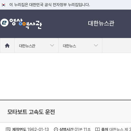
이 누리집은 대한민국 공식 전자정부 누리집입니다.
공식 누리집 주소 확인하기
대한뉴스관
go.kr 주소를 사용하는 누리집은 대한민국 정부기관이 관리하는 누리집입니다
이밖에 or.kr 또는 .kr등 다른 도메인 주소를 사용하고 있다면 아래 URL에
운영중인 공식 누리집보기
홈
대한뉴스관
대한뉴스
으
로
이
동
모타보트 고속도 운전
제작연도
1962-01-13
상영시간
01분 11초
출처
대한뉴스 제 