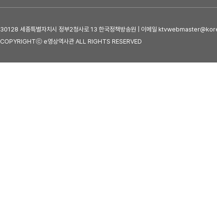
30128 세종특별자치시 정부2청사로 13 한국정책방송원 | 이메일 ktvwebmaster@kore
COPYRIGHTⓒ e영상역사관 ALL RIGHTS RESERVED