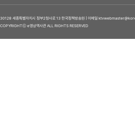
30128 세종특별자치시 정부2청사로 13 한국정책방송원 | 이메일 ktvwebmaster@kore
COPYRIGHTⓒ e영상역사관 ALL RIGHTS RESERVED