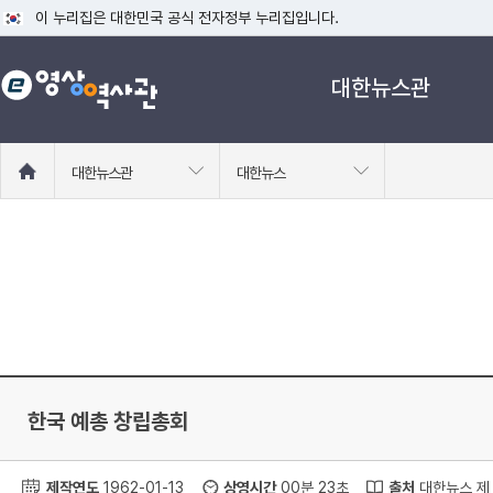
이 누리집은 대한민국 공식 전자정부 누리집입니다.
공식 누리집 주소 확인하기
대한뉴스관
go.kr 주소를 사용하는 누리집은 대한민국 정부기관이 관리하는 누리집입니다
이밖에 or.kr 또는 .kr등 다른 도메인 주소를 사용하고 있다면 아래 URL에
운영중인 공식 누리집보기
홈
대한뉴스관
대한뉴스
으
로
이
동
한국 예총 창립총회
제작연도
1962-01-13
상영시간
00분 23초
출처
대한뉴스 제 