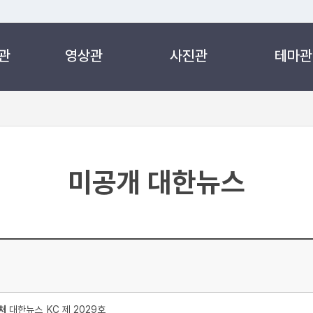
관
영상관
사진관
테마관
 누리집입니다.
 아래 URL에서 도메인 주소를 확인해 보세요
미공개 대한뉴스
처
대한뉴스_KC 제 2029호