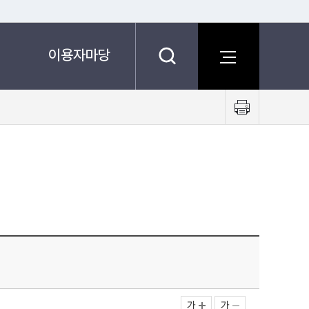
이용자마당
프
린
트
하
기
가
가