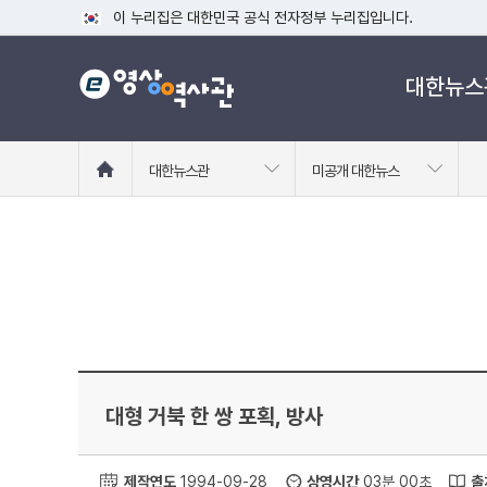
이 누리집은 대한민국 공식 전자정부 누리집입니다.
공식 누리집 주소 확인하기
대한뉴스
go.kr 주소를 사용하는 누리집은 대한민국 정부기관이 관리하는
이밖에 or.kr 또는 .kr등 다른 도메인 주소를 사용하고 있다면
운영중인 공식 누리집보기
홈
대한뉴스관
미공개 대한뉴스
으
로
이
동
대형 거북 한 쌍 포획, 방사
제작연도
1994-09-28
상영시간
03분 00초
출