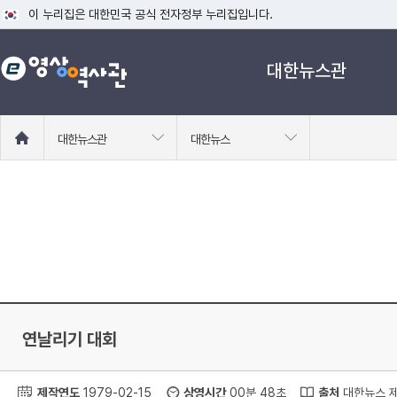
이 누리집은 대한민국 공식 전자정부 누리집입니다.
공식 누리집 주소 확인하기
대한뉴스관
go.kr 주소를 사용하는 누리집은 대한민국 정부기관이 관리하는 누리집입니다
이밖에 or.kr 또는 .kr등 다른 도메인 주소를 사용하고 있다면 아래 URL에
운영중인 공식 누리집보기
홈
대한뉴스관
대한뉴스
으
로
이
동
연날리기 대회
제작연도
1979-02-15
상영시간
00분 48초
출처
대한뉴스 제