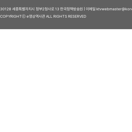
30128 세종특별자치시 정부2청사로 13 한국정책방송원 | 이메일 ktvwebmaster@kore
COPYRIGHTⓒ e영상역사관 ALL RIGHTS RESERVED