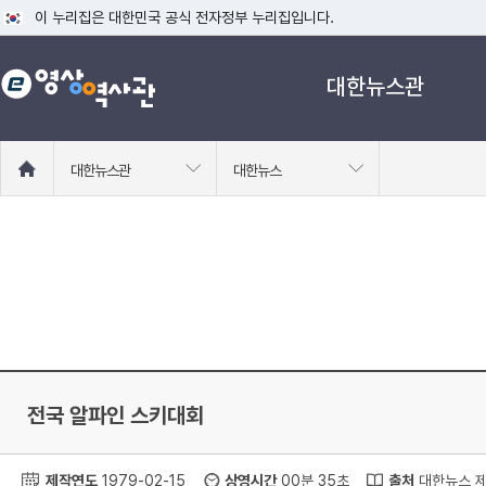
이 누리집은 대한민국 공식 전자정부 누리집입니다.
공식 누리집 주소 확인하기
대한뉴스관
go.kr 주소를 사용하는 누리집은 대한민국 정부기관이 관리하는 누리집입니다
이밖에 or.kr 또는 .kr등 다른 도메인 주소를 사용하고 있다면 아래 URL에
운영중인 공식 누리집보기
홈
대한뉴스관
대한뉴스
으
로
이
동
전국 알파인 스키대회
제작연도
1979-02-15
상영시간
00분 35초
출처
대한뉴스 제