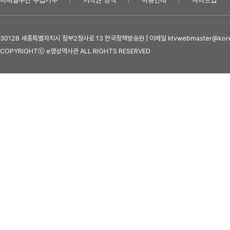
이메일무단 수집거부
저작권 정책
이용안내
사이트맵
30128 세종특별자치시 정부2청사로 13 한국정책방송원 | 이메일 ktvwebmaster@kore
COPYRIGHTⓒ e영상역사관 ALL RIGHTS RESERVED