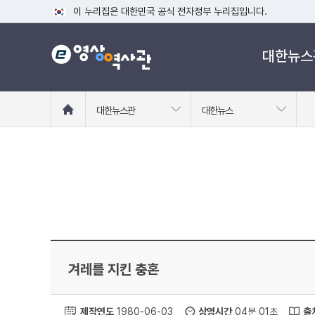
이 누리집은 대한민국 공식 전자정부 누리집입니다.
공식 누리집 주소 확인하기
대한뉴스
go.kr 주소를 사용하는 누리집은 대한민국 정부기관이 관리하는
이밖에 or.kr 또는 .kr등 다른 도메인 주소를 사용하고 있다면
운영중인 공식 누리집보기
홈
대한뉴스관
대한뉴스
으
로
이
동
겨레를 지킨 충혼
제작연도
1980-06-03
상영시간
04분 01초
출