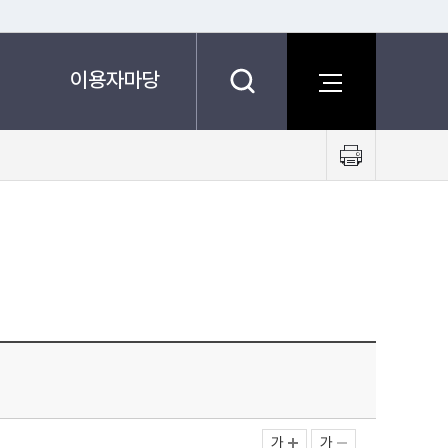
이용자마당
프
린
트
하
기
가
가