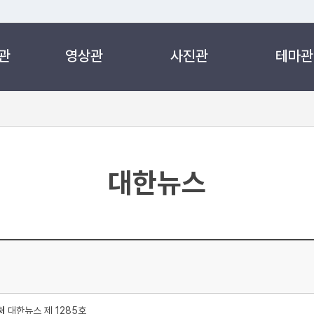
관
영상관
사진관
테마관
 누리집입니다.
 아래 URL에서 도메인 주소를 확인해 보세요
대한뉴스
처
대한뉴스 제 1285호