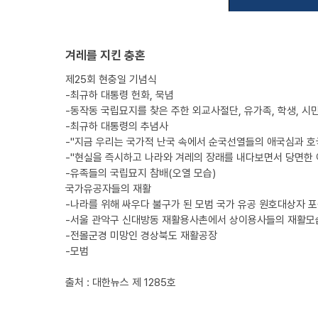
겨레를 지킨 충혼
제25회 현충일 기념식
-최규하 대통령 헌화, 묵념
-동작동 국립묘지를 찾은 주한 외교사절단, 유가족, 학생, 시민
-최규하 대통령의 추념사
-"지금 우리는 국가적 난국 속에서 순국선열들의 애국심과 호
-"현실을 즉시하고 나라와 겨레의 장래를 내다보면서 당면한 
-유족들의 국립묘지 참배(오열 모습)
국가유공자들의 재활
-나라를 위해 싸우다 불구가 된 모범 국가 유공 원호대상자 
-서울 관악구 신대방동 재활용사촌에서 상이용사들의 재활모
-전몰군경 미망인 경상북도 재활공장
-모범
출처 : 대한뉴스 제 1285호