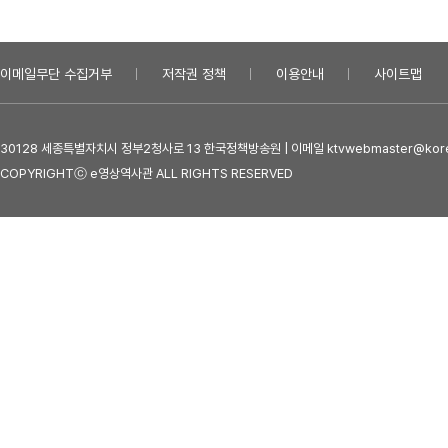
이메일무단 수집거부
저작권 정책
이용안내
사이트맵
30128 세종특별자치시 정부2청사로 13 한국정책방송원 | 이메일 ktvwebmaster@kore
COPYRIGHTⓒ e영상역사관 ALL RIGHTS RESERVED