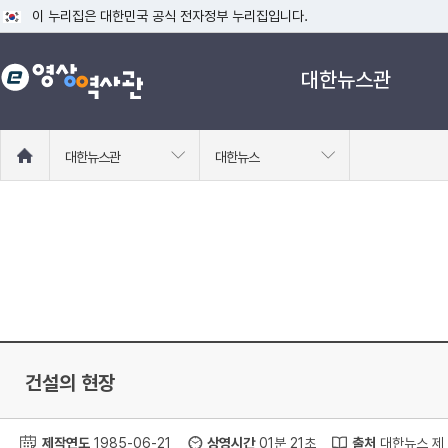
이 누리집은 대한민국 공식 전자정부 누리집입니다.
공식 누리집 주소 확인하기
대한뉴스관
go.kr 주소를 사용하는 누리집은 대한민국 정부기관이 관리하는 누리집입니다
이밖에 or.kr 또는 .kr등 다른 도메인 주소를 사용하고 있다면 아래 URL에
운영중인 공식 누리집보기
홈
대한뉴스관
대한뉴스
으
로
이
동
건설의 현장
제작연도
1985-06-21
상영시간
01분 21초
출처
대한뉴스 제 