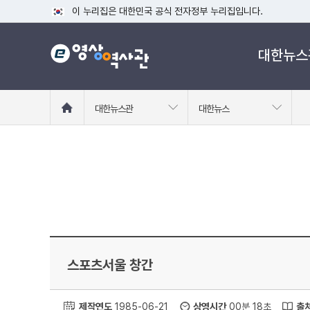
이 누리집은 대한민국 공식 전자정부 누리집입니다.
공식 누리집 주소 확인하기
대한뉴스
go.kr 주소를 사용하는 누리집은 대한민국 정부기관이 관리하는
이밖에 or.kr 또는 .kr등 다른 도메인 주소를 사용하고 있다면
운영중인 공식 누리집보기
홈
대한뉴스관
대한뉴스
으
로
이
동
스포츠서울 창간
제작연도
1985-06-21
상영시간
00분 18초
출