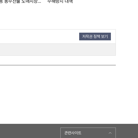
가락동 농수산물 도매시장 개장
수해방지 대책
산업재해예방
저작권 정책 보기
관련사이트