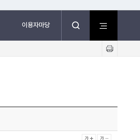
이용자마당
프
린
트
하
기
가
가