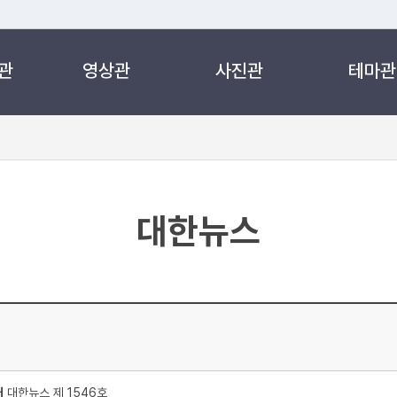
관
영상관
사진관
테마관
 누리집입니다.
 아래 URL에서 도메인 주소를 확인해 보세요
대한뉴스
처
대한뉴스 제 1546호