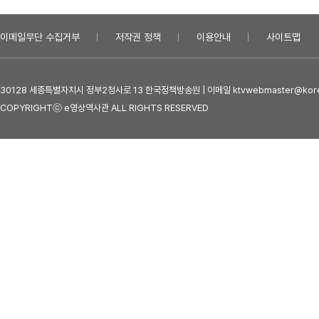
이메일무단 수집거부
저작권 정책
이용안내
사이트맵
30128 세종특별자치시 정부2청사로 13 한국정책방송원 | 이메일 ktvwebmaster@kore
COPYRIGHTⓒ e영상역사관 ALL RIGHTS RESERVED