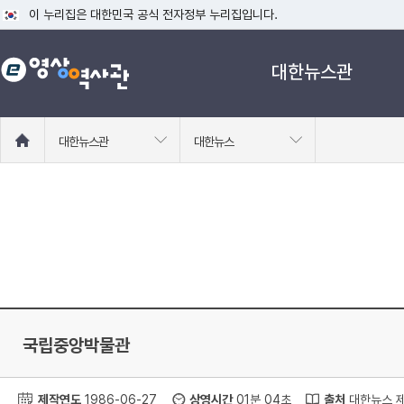
이 누리집은 대한민국 공식 전자정부 누리집입니다.
공식 누리집 주소 확인하기
대한뉴스관
go.kr 주소를 사용하는 누리집은 대한민국 정부기관이 관리하는 누리집입니다
이밖에 or.kr 또는 .kr등 다른 도메인 주소를 사용하고 있다면 아래 URL에
운영중인 공식 누리집보기
홈
대한뉴스관
대한뉴스
으
로
이
동
국립중앙박물관
제작연도
1986-06-27
상영시간
01분 04초
출처
대한뉴스 제