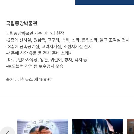
국립중앙박물관
국립중앙박물관 개수 마무리 현장
-2층에 선사실, 원삼국, 고구려, 백제, 신라, 통일신라, 불교 조각실 전시
-3층에 금속공예실, 고려자기실, 조선자기실 전시
-4층에 신안 유물 등 전시 준비 스케치
-마구, 반가사유상, 왕관, 귀걸이, 청자, 백자 등
-보도블럭 작업 등 보수공사 모습
출처 : 대한뉴스 제 1599호