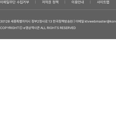
이메일무단 수집거부
저작권 정책
이용안내
사이트맵
30128 세종특별자치시 정부2청사로 13 한국정책방송원 | 이메일 ktvwebmaster@kore
COPYRIGHTⓒ e영상역사관 ALL RIGHTS RESERVED