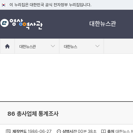
이 누리집은 대한민국 공식 전자정부 누리집입니다.
공식 누리집 주소 확인하기
대한뉴스관
go.kr 주소를 사용하는 누리집은 대한민국 정부기관이 관리하는 누리집입니다
이밖에 or.kr 또는 .kr등 다른 도메인 주소를 사용하고 있다면 아래 URL에
운영중인 공식 누리집보기
홈
대한뉴스관
대한뉴스
으
로
이
동
86 총사업체 통계조사
제작연도
1986-06-27
상영시간
00분 38초
출처
대한뉴스 제