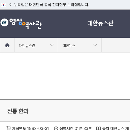
이 누리집은 대한민국 공식 전자정부 누리집입니다.
공식 누리집 주소 확인하기
대한뉴스관
go.kr 주소를 사용하는 누리집은 대한민국 정부기관이 관리하는 누리집입니다
이밖에 or.kr 또는 .kr등 다른 도메인 주소를 사용하고 있다면 아래 URL에
운영중인 공식 누리집보기
홈
대한뉴스관
대한뉴스
으
로
이
동
전통 한과
제작연도
1993-03-31
상영시간
01분 33초
출처
대한뉴스 제 