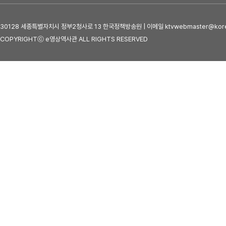
30128 세종특별자치시 정부2청사로 13 한국정책방송원 | 이메일 ktvwebmaster@kore
COPYRIGHTⓒ e영상역사관 ALL RIGHTS RESERVED