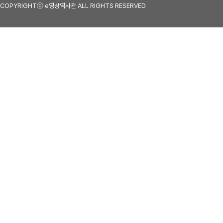
COPYRIGHTⓒ e영상역사관 ALL RIGHTS RESERVED