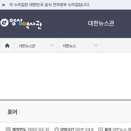
이 누리집은 대한민국 공식 전자정부 누리집입니다.
공식 누리집 주소 확인하기
대한뉴스관
go.kr 주소를 사용하는 누리집은 대한민국 정부기관이 관리하는 누리집입니다
이밖에 or.kr 또는 .kr등 다른 도메인 주소를 사용하고 있다면 아래 URL에
운영중인 공식 누리집보기
홈
대한뉴스관
대한뉴스
으
로
이
동
표어
제작연도
1993-03-31
상영시간
00분 04초
출처
대한뉴스 제 