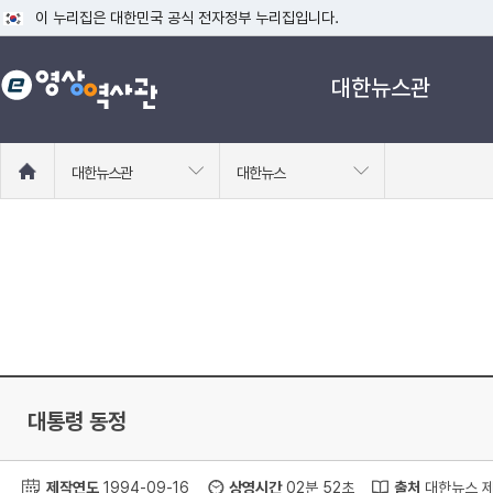
이 누리집은 대한민국 공식 전자정부 누리집입니다.
공식 누리집 주소 확인하기
대한뉴스관
go.kr 주소를 사용하는 누리집은 대한민국 정부기관이 관리하는 누리집입니다
이밖에 or.kr 또는 .kr등 다른 도메인 주소를 사용하고 있다면 아래 URL에
운영중인 공식 누리집보기
홈
대한뉴스관
대한뉴스
으
로
이
동
대통령 동정
제작연도
1994-09-16
상영시간
02분 52초
출처
대한뉴스 제