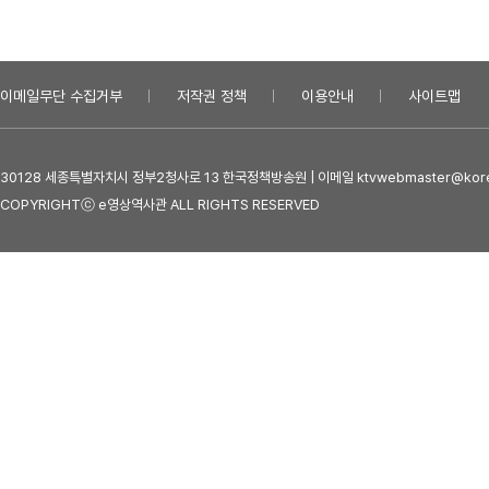
이메일무단 수집거부
저작권 정책
이용안내
사이트맵
30128 세종특별자치시 정부2청사로 13 한국정책방송원 | 이메일 ktvwebmaster@kore
COPYRIGHTⓒ e영상역사관 ALL RIGHTS RESERVED