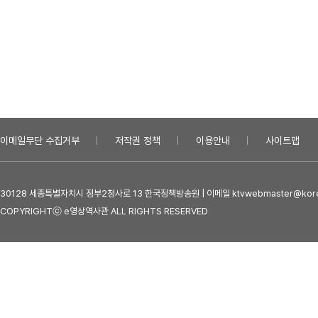
이메일무단 수집거부
저작권 정책
이용안내
사이트맵
30128 세종특별자치시 정부2청사로 13 한국정책방송원 | 이메일 ktvwebmaster@kore
COPYRIGHTⓒ e영상역사관 ALL RIGHTS RESERVED