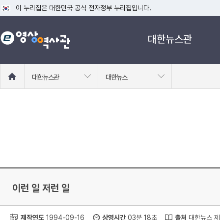
이 누리집은 대한민국 공식 전자정부 누리집입니다.
공식 누리집 주소 확인하기
대한뉴스관
go.kr 주소를 사용하는 누리집은 대한민국 정부기관이 관리하는 누리집입니다
이밖에 or.kr 또는 .kr등 다른 도메인 주소를 사용하고 있다면 아래 URL에
운영중인 공식 누리집보기
홈
대한뉴스관
대한뉴스
으
로
이
동
이런 일 저런 일
제작연도
1994-09-16
상영시간
03분 18초
출처
대한뉴스 제