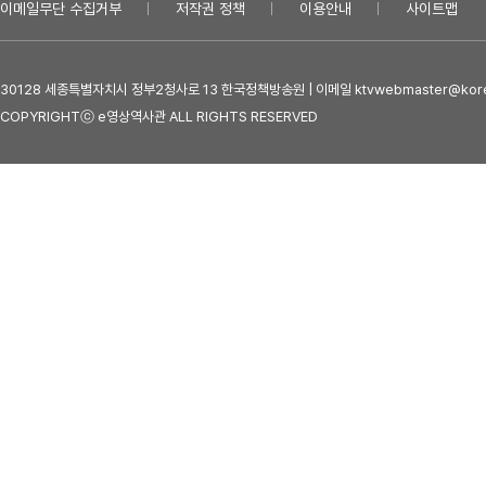
이메일무단 수집거부
저작권 정책
이용안내
사이트맵
30128 세종특별자치시 정부2청사로 13 한국정책방송원 | 이메일 ktvwebmaster@kore
COPYRIGHTⓒ e영상역사관 ALL RIGHTS RESERVED