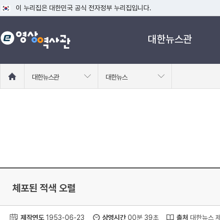
이 누리집은 대한민국 공식 전자정부 누리집입니다.
공식 누리집 주소 확인하기
대한뉴스관
go.kr 주소를 사용하는 누리집은 대한민국 정부기관이 관리하는 누리집입니다
이밖에 or.kr 또는 .kr등 다른 도메인 주소를 사용하고 있다면 아래 URL에
운영중인 공식 누리집보기
홈
대한뉴스관
대한뉴스
으
로
이
동
체포된 적색 오렬
제작연도
1953-06-23
상영시간
00분 39초
출처
대한뉴스 제