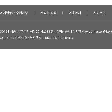
이메일무단 수집거부
저작권 정책
이용안내
사이트맵
30128 세종특별자치시 정부2청사로 13 한국정책방송원 | 이메일 ktvwebmaster@kore
COPYRIGHTⓒ e영상역사관 ALL RIGHTS RESERVED