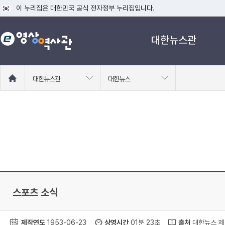
이 누리집은 대한민국 공식 전자정부 누리집입니다.
공식 누리집 주소 확인하기
대한뉴스관
go.kr 주소를 사용하는 누리집은 대한민국 정부기관이 관리하는 누리집입니다
이밖에 or.kr 또는 .kr등 다른 도메인 주소를 사용하고 있다면 아래 URL에
운영중인 공식 누리집보기
홈
대한뉴스관
대한뉴스
으
로
이
동
스포츠 소식
제작연도
1953-06-23
상영시간
01분 23초
출처
대한뉴스 제