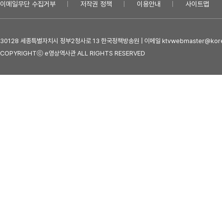
이메일무단 수집거부
저작권 정책
이용안내
사이트맵
30128 세종특별자치시 정부2청사로 13 한국정책방송원 | 이메일 ktvwebmaster@kore
COPYRIGHTⓒ e영상역사관 ALL RIGHTS RESERVED