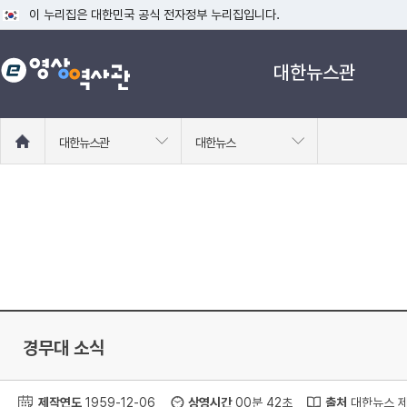
이 누리집은 대한민국 공식 전자정부 누리집입니다.
공식 누리집 주소 확인하기
대한뉴스관
go.kr 주소를 사용하는 누리집은 대한민국 정부기관이 관리하는 누리집입니다
이밖에 or.kr 또는 .kr등 다른 도메인 주소를 사용하고 있다면 아래 URL에
운영중인 공식 누리집보기
홈
대한뉴스관
대한뉴스
으
로
이
동
경무대 소식
제작연도
1959-12-06
상영시간
00분 42초
출처
대한뉴스 제