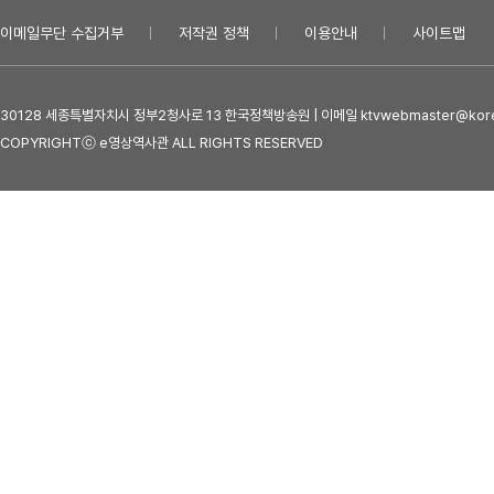
이메일무단 수집거부
저작권 정책
이용안내
사이트맵
30128 세종특별자치시 정부2청사로 13 한국정책방송원 | 이메일 ktvwebmaster@kore
COPYRIGHTⓒ e영상역사관 ALL RIGHTS RESERVED