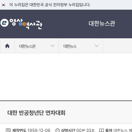
이 누리집은 대한민국 공식 전자정부 누리집입니다.
공식 누리집 주소 확인하기
대한뉴스관
go.kr 주소를 사용하는 누리집은 대한민국 정부기관이 관리하는 누리집입니다
이밖에 or.kr 또는 .kr등 다른 도메인 주소를 사용하고 있다면 아래 URL에
운영중인 공식 누리집보기
홈
대한뉴스관
대한뉴스
으
로
이
동
대한 반공청년단 연차대회
제작연도
1959-12-06
상영시간
00분 33초
출처
대한뉴스 제