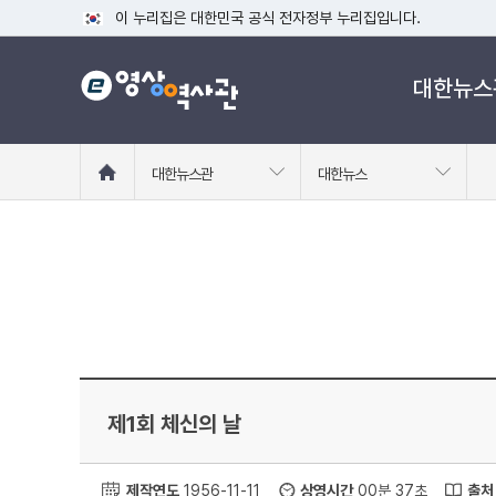
이 누리집은 대한민국 공식 전자정부 누리집입니다.
공식 누리집 주소 확인하기
대한뉴스
go.kr 주소를 사용하는 누리집은 대한민국 정부기관이 관리하는
이밖에 or.kr 또는 .kr등 다른 도메인 주소를 사용하고 있다면
운영중인 공식 누리집보기
홈
대한뉴스관
대한뉴스
으
로
이
동
제1회 체신의 날
제작연도
1956-11-11
상영시간
00분 37초
출처