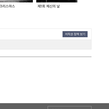
크리스마스
제1회 체신의 날
육군교육총감부 창
저작권 정책 보기