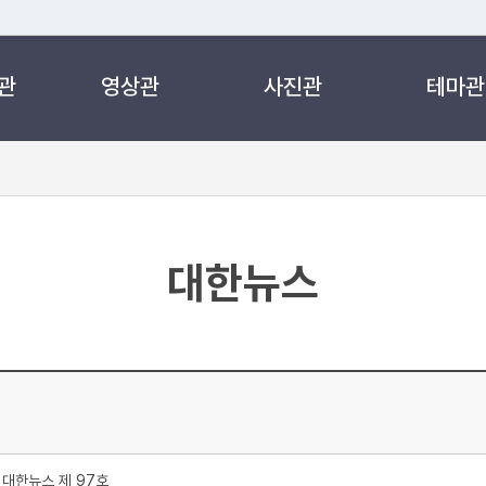
관
영상관
사진관
테마관
 누리집입니다.
 아래 URL에서 도메인 주소를 확인해 보세요
대한뉴스
대한뉴스 제 97호