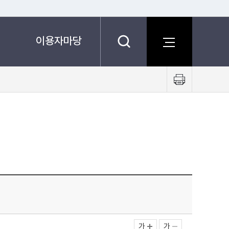
이용자마당
프
린
트
하
기
가
가