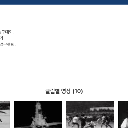
농구대회.
가.
상업은행팀.
클립별 영상 (10)