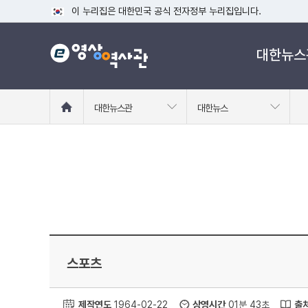
이 누리집은 대한민국 공식 전자정부 누리집입니다.
공식 누리집 주소 확인하기
대한뉴스
go.kr 주소를 사용하는 누리집은 대한민국 정부기관이 관리하는
이밖에 or.kr 또는 .kr등 다른 도메인 주소를 사용하고 있다면
운영중인 공식 누리집보기
홈
대한뉴스관
대한뉴스
으
로
이
동
스포츠
제작연도
1964-02-22
상영시간
01분 43초
출