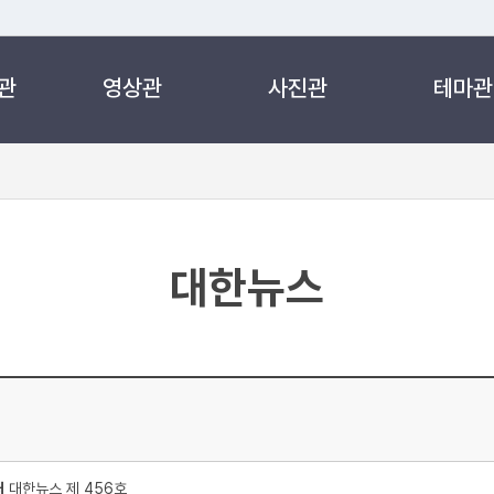
관
영상관
사진관
테마관
 누리집입니다.
 아래 URL에서 도메인 주소를 확인해 보세요
대한뉴스
처
대한뉴스 제 456호