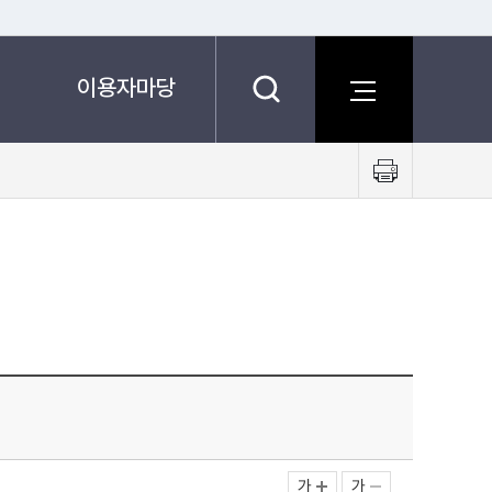
이용자마당
프
린
트
하
기
가
가