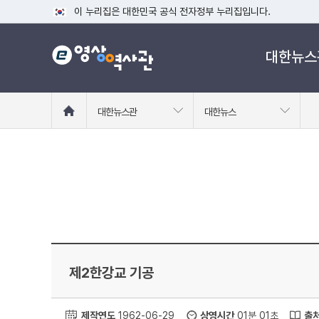
이 누리집은 대한민국 공식 전자정부 누리집입니다.
공식 누리집 주소 확인하기
대한뉴스
go.kr 주소를 사용하는 누리집은 대한민국 정부기관이 관리하는
이밖에 or.kr 또는 .kr등 다른 도메인 주소를 사용하고 있다면
운영중인 공식 누리집보기
홈
대한뉴스관
대한뉴스
으
로
이
동
제2한강교 기공
제작연도
1962-06-29
상영시간
01분 01초
출