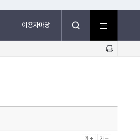
이용자마당
프
린
트
하
기
가
가