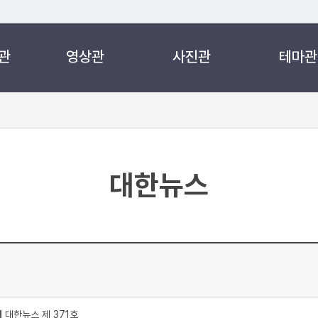
관
영상관
사진관
테마관
 누리집입니다.
 아래 URL에서 도메인 주소를 확인해 보세요
대한뉴스
처
대한뉴스 제 371호