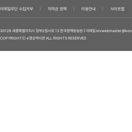
이메일무단 수집거부
저작권 정책
이용안내
사이트맵
30128 세종특별자치시 정부2청사로 13 한국정책방송원 | 이메일 ktvwebmaster@kore
COPYRIGHTⓒ e영상역사관 ALL RIGHTS RESERVED