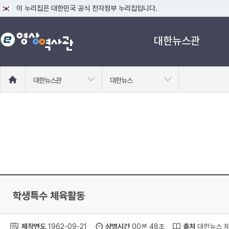
이 누리집은 대한민국 공식 전자정부 누리집입니다.
공식 누리집 주소 확인하기
대한뉴스관
go.kr 주소를 사용하는 누리집은 대한민국 정부기관이 관리하는 누리집입니다
이밖에 or.kr 또는 .kr등 다른 도메인 주소를 사용하고 있다면 아래 URL에
운영중인 공식 누리집보기
홈
대한뉴스관
대한뉴스
으
로
이
동
학생특수 체육활동
제작연도
1962-09-21
상영시간
00분 48초
출처
대한뉴스 제