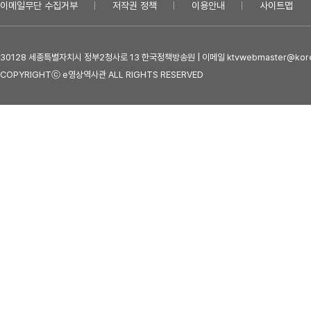
이메일무단 수집거부
저작권 정책
이용안내
사이트맵
30128 세종특별자치시 정부2청사로 13 한국정책방송원 | 이메일 ktvwebmaster@kore
COPYRIGHTⓒ e영상역사관 ALL RIGHTS RESERVED