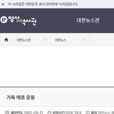
이 누리집은 대한민국 공식 전자정부 누리집입니다.
공식 누리집 주소 확인하기
대한뉴스관
go.kr 주소를 사용하는 누리집은 대한민국 정부기관이 관리하는 누리집입니다
이밖에 or.kr 또는 .kr등 다른 도메인 주소를 사용하고 있다면 아래 URL에
운영중인 공식 누리집보기
홈
대한뉴스관
대한뉴스
으
로
이
동
가축 애호 운동
제작연도
1962-09-21
상영시간
00분 39초
출처
대한뉴스 제