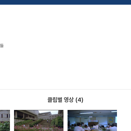
민들
클립별 영상 (4)