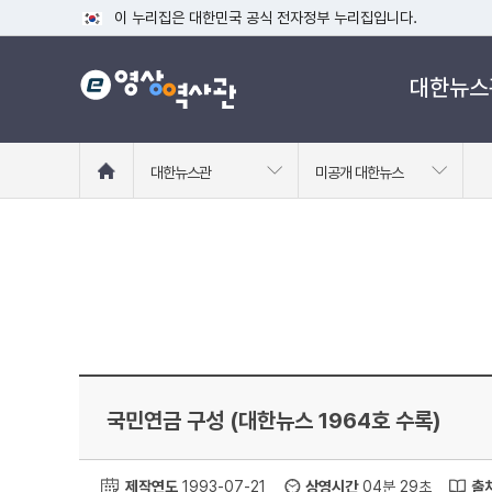
이 누리집은 대한민국 공식 전자정부 누리집입니다.
공식 누리집 주소 확인하기
대한뉴스
go.kr 주소를 사용하는 누리집은 대한민국 정부기관이 관리하는
이밖에 or.kr 또는 .kr등 다른 도메인 주소를 사용하고 있다면
운영중인 공식 누리집보기
홈
대한뉴스관
미공개 대한뉴스
으
로
이
동
국민연금 구성 (대한뉴스 1964호 수록)
제작연도
1993-07-21
상영시간
04분 29초
출