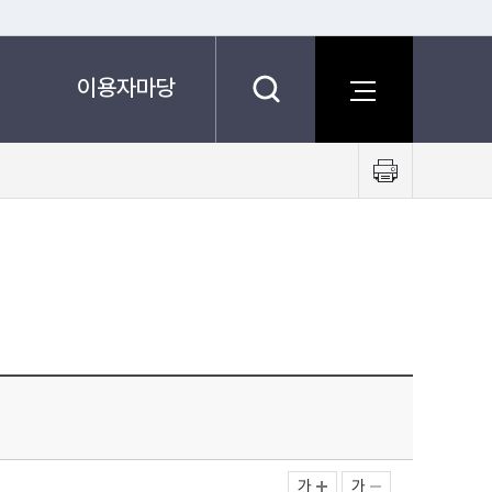
이용자마당
프
린
트
하
기
가
가