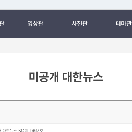
관
영상관
사진관
테마관
 누리집입니다.
 아래 URL에서 도메인 주소를 확인해 보세요
미공개 대한뉴스
처
대한뉴스_KC 제 1967호