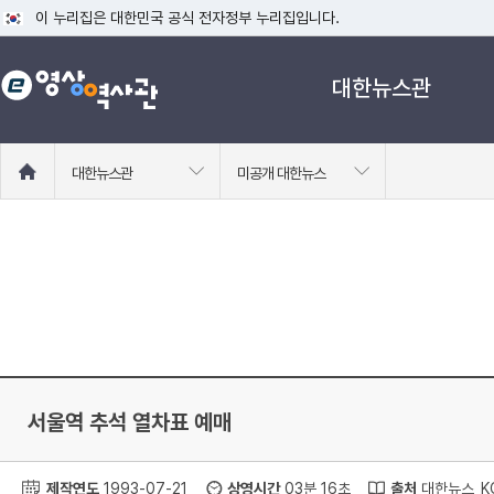
이 누리집은 대한민국 공식 전자정부 누리집입니다.
공식 누리집 주소 확인하기
대한뉴스관
go.kr 주소를 사용하는 누리집은 대한민국 정부기관이 관리하는 누리집입니다
이밖에 or.kr 또는 .kr등 다른 도메인 주소를 사용하고 있다면 아래 URL에
운영중인 공식 누리집보기
홈
대한뉴스관
미공개 대한뉴스
으
로
이
동
서울역 추석 열차표 예매
제작연도
1993-07-21
상영시간
03분 16초
출처
대한뉴스_KC