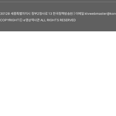
30128 세종특별자치시 정부2청사로 13 한국정책방송원 | 이메일 ktvwebmaster@kore
COPYRIGHTⓒ e영상역사관 ALL RIGHTS RESERVED