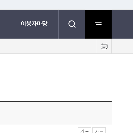
이용자마당
프
린
트
하
기
가
가