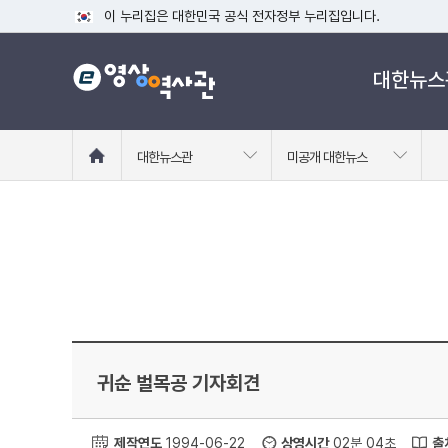
이 누리집은 대한민국 공식 전자정부 누리집입니다.
공식 누리집 주소 확인하기
대한뉴스
go.kr 주소를 사용하는 누리집은 대한민국 정부기관이 관리하는
이밖에 or.kr 또는 .kr등 다른 도메인 주소를 사용하고 있다면
운영중인 공식 누리집보기
홈
대한뉴스관
미공개 대한뉴스
으
로
이
동
귀순 벌목공 기자회견
제작연도
1994-06-22
상영시간
02분 04초
출