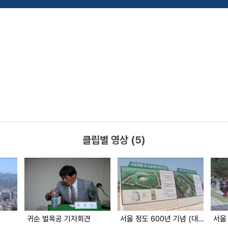
클립별 영상 (5)
귀순 벌목공 기자회견
서울 정도 600년 기념 (대한뉴스 2015호 수록)
서울