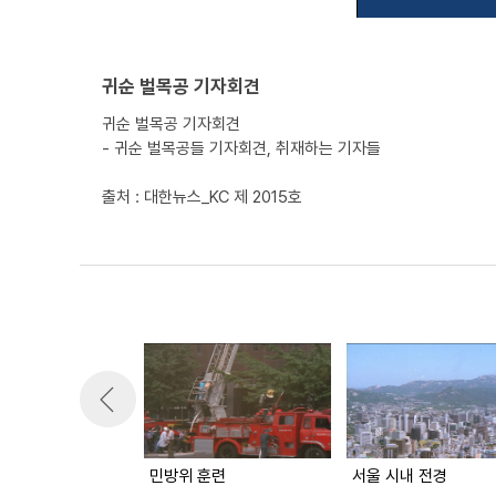
귀순 벌목공 기자회견
귀순 벌목공 기자회견
- 귀순 벌목공들 기자회견, 취재하는 기자들
출처 : 대한뉴스_KC 제 2015호
민방위 훈련
서울 시내 전경