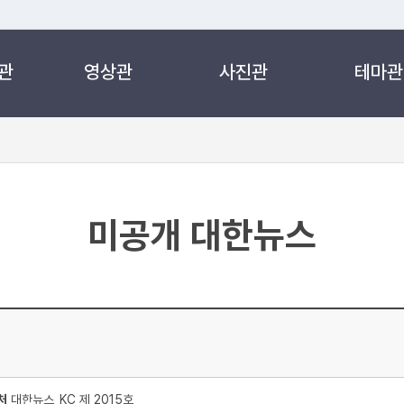
관
영상관
사진관
테마관
 누리집입니다.
 아래 URL에서 도메인 주소를 확인해 보세요
미공개 대한뉴스
처
대한뉴스_KC 제 2015호