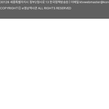
30128 세종특별자치시 정부2청사로 13 한국정책방송원 | 이메일 ktvwebmaster@kore
COPYRIGHTⓒ e영상역사관 ALL RIGHTS RESERVED