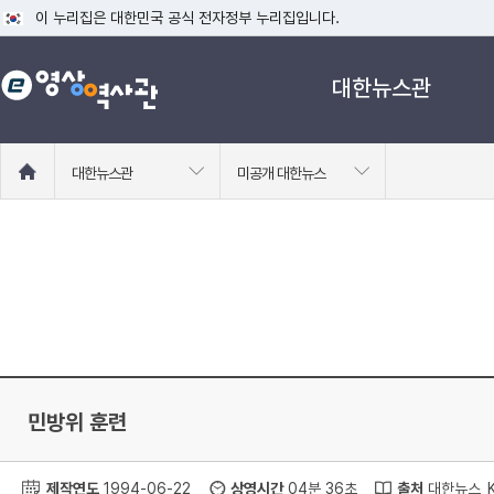
이 누리집은 대한민국 공식 전자정부 누리집입니다.
공식 누리집 주소 확인하기
대한뉴스관
go.kr 주소를 사용하는 누리집은 대한민국 정부기관이 관리하는 누리집입니다
이밖에 or.kr 또는 .kr등 다른 도메인 주소를 사용하고 있다면 아래 URL에
운영중인 공식 누리집보기
홈
대한뉴스관
미공개 대한뉴스
으
로
이
동
민방위 훈련
제작연도
1994-06-22
상영시간
04분 36초
출처
대한뉴스_K