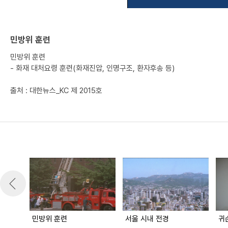
민방위 훈련
민방위 훈련
- 화재 대처요령 훈련(화재진압, 인명구조, 환자후송 등)
출처 : 대한뉴스_KC 제 2015호
민방위 훈련
서울 시내 전경
귀