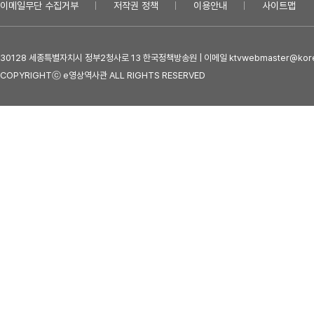
이메일무단 수집거부
저작권 정책
이용안내
사이트맵
30128 세종특별자치시 정부2청사로 13 한국정책방송원 | 이메일 ktvwebmaster@kore
COPYRIGHTⓒ e영상역사관 ALL RIGHTS RESERVED