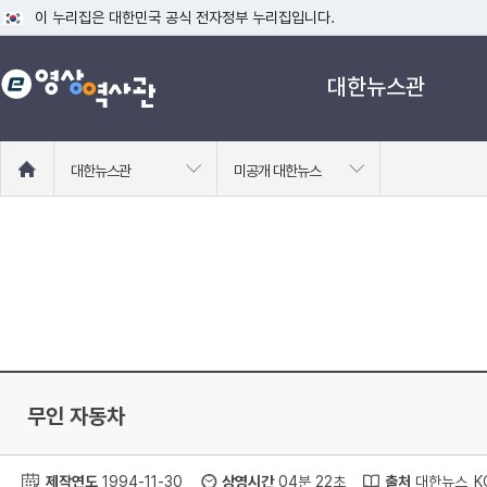
이 누리집은 대한민국 공식 전자정부 누리집입니다.
공식 누리집 주소 확인하기
대한뉴스관
go.kr 주소를 사용하는 누리집은 대한민국 정부기관이 관리하는 누리집입니다
이밖에 or.kr 또는 .kr등 다른 도메인 주소를 사용하고 있다면 아래 URL에
운영중인 공식 누리집보기
홈
대한뉴스관
미공개 대한뉴스
으
로
이
동
무인 자동차
제작연도
1994-11-30
상영시간
04분 22초
출처
대한뉴스_KC