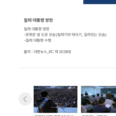
칠레 대통령 방한
칠레 대통령 방한
-광화문 앞 도로 모습(칠레기와 태극기, 걸려있는 모습)
-칠레 대통령 수행
출처 : 대한뉴스_KC 제 2038호