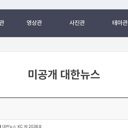
관
영상관
사진관
테마관
 누리집입니다.
 아래 URL에서 도메인 주소를 확인해 보세요
미공개 대한뉴스
처
대한뉴스_KC 제 2038호