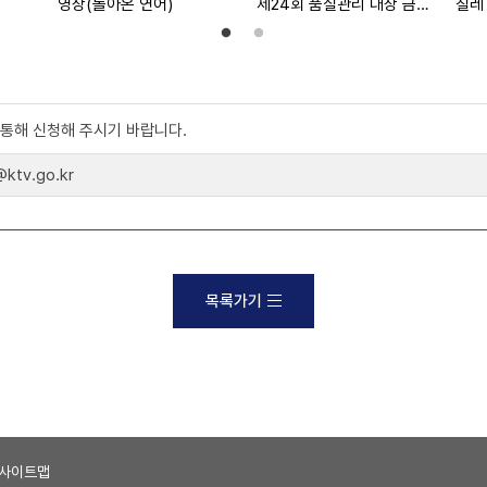
영상(돌아온 연어)
제24회 품질관리 대상 금탑수상 한국중공업
칠레
)를 통해 신청해 주시기 바랍니다.
tv.go.kr
목록가기
사이트맵