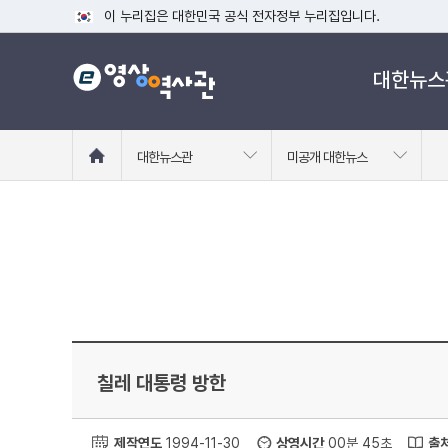
이 누리집은 대한민국 공식 전자정부 누리집입니다.
공식 누리집 주소 확인하기
대한뉴스
go.kr 주소를 사용하는 누리집은 대한민국 정부기관이 관리하는
이밖에 or.kr 또는 .kr등 다른 도메인 주소를 사용하고 있다면
운영중인 공식 누리집보기
홈
대한뉴스관
미공개 대한뉴스
으
로
이
동
칠레 대통령 방한
제작연도
1994-11-30
상영시간
00분 45초
출