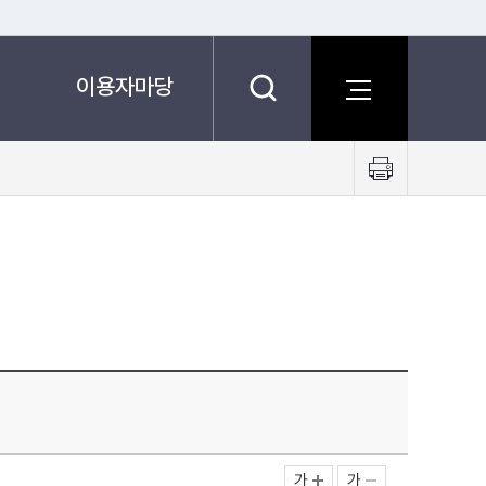
이용자마당
프
린
트
하
기
가
가