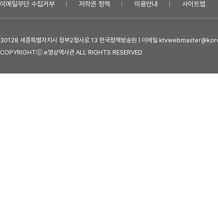
이메일무단 수집거부
저작권 정책
이용안내
사이트맵
30128 세종특별자치시 정부2청사로 13 한국정책방송원 | 이메일 ktvwebmaster@kore
COPYRIGHTⓒ e영상역사관 ALL RIGHTS RESERVED