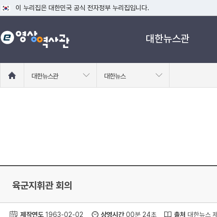
이 누리집은 대한민국 공식 전자정부 누리집입니다.
공식 누리집 주소 확인하기
대한뉴스관
go.kr 주소를 사용하는 누리집은 대한민국 정부기관이 관리하는 누리집입니다
이밖에 or.kr 또는 .kr등 다른 도메인 주소를 사용하고 있다면 아래 URL에
운영중인 공식 누리집보기
홈
대한뉴스관
대한뉴스
으
로
이
동
육군지휘관 회의
제작연도
1963-02-02
상영시간
00분 24초
출처
대한뉴스 제