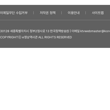
이메일무단 수집거부
저작권 정책
이용안내
사이트맵
30128 세종특별자치시 정부2청사로 13 한국정책방송원 | 이메일 ktvwebmaster@kore
COPYRIGHTⓒ e영상역사관 ALL RIGHTS RESERVED