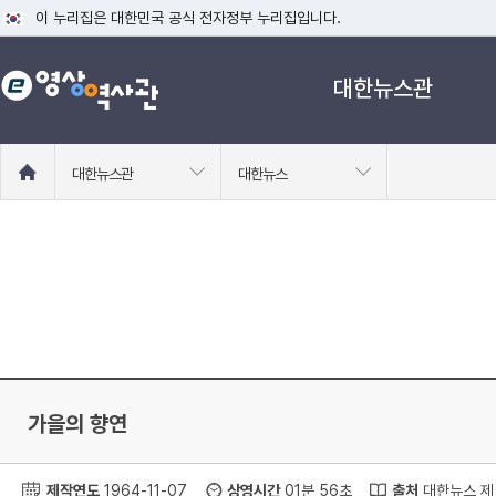
이 누리집은 대한민국 공식 전자정부 누리집입니다.
공식 누리집 주소 확인하기
대한뉴스관
go.kr 주소를 사용하는 누리집은 대한민국 정부기관이 관리하는 누리집입니다
이밖에 or.kr 또는 .kr등 다른 도메인 주소를 사용하고 있다면 아래 URL에
운영중인 공식 누리집보기
홈
대한뉴스관
대한뉴스
으
로
이
동
가을의 향연
제작연도
1964-11-07
상영시간
01분 56초
출처
대한뉴스 제 