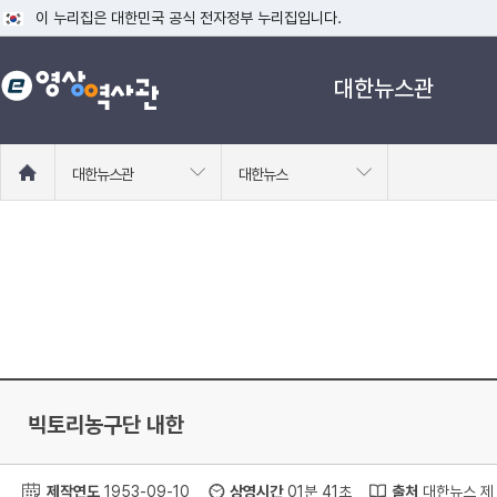
이 누리집은 대한민국 공식 전자정부 누리집입니다.
공식 누리집 주소 확인하기
대한뉴스관
go.kr 주소를 사용하는 누리집은 대한민국 정부기관이 관리하는 누리집입니다
이밖에 or.kr 또는 .kr등 다른 도메인 주소를 사용하고 있다면 아래 URL에
운영중인 공식 누리집보기
홈
대한뉴스관
대한뉴스
으
로
이
동
빅토리농구단 내한
제작연도
1953-09-10
상영시간
01분 41초
출처
대한뉴스 제 