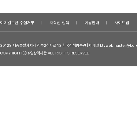
이메일무단 수집거부
저작권 정책
이용안내
사이트맵
30128 세종특별자치시 정부2청사로 13 한국정책방송원 | 이메일 ktvwebmaster@kore
COPYRIGHTⓒ e영상역사관 ALL RIGHTS RESERVED